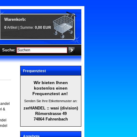
Warenkorb:
0
Artikel | Summe:
0,00 EUR
Suche:
Frequenztest
Wir bieten Ihnen
kostenlos einen
Frequenztest an!
Senden Sie Ihre Etikettenmuster an:
handel
zerHANDEL :: wasi (division)
l &
Römerstrasse 49
74864 Fahrenbach
ndel
ndel
Angebote