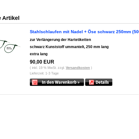
a zerHANDEL Warensicherung, Baumann, Micfil, Warensicherungb2c,
74838 Lim
Heidersbacher Str. 10
 Artikel
Stahlschlaufen mit Nadel + Öse schwarz 250mm (50
zur Verlängerung der Hartetiketten
schwarz Kunststoff ummantelt, 250 mm lang
extra lang
90,00 EUR
( inkl. 19 % MwSt. zzgl.
Versandkosten
)
Lieferzeit: 1-3 Tage