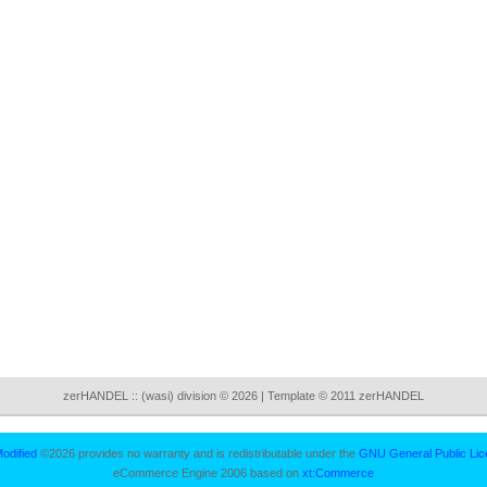
zerHANDEL :: (wasi) division © 2026 | Template © 2011 zerHANDEL
odified
©2026 provides no warranty and is redistributable under the
GNU General Public Lic
eCommerce Engine 2006 based on
xt:Commerce