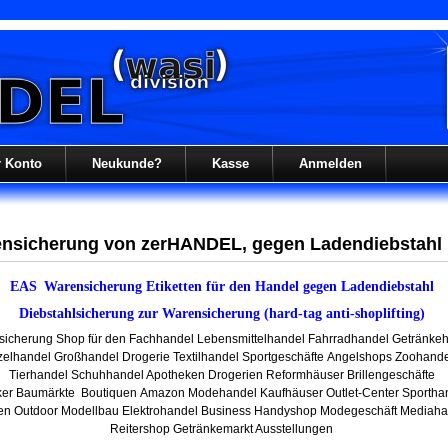
r Konto
Neukunde?
Kasse
Anmelden
nsicherung von zerHANDEL, gegen Ladendiebstahl
EAS
Warensicherung
Etiketten für den Handel gegen Ladendiebstahl
Diebstahlsicherung zur Warensicherung (hard-tag anti-shoplifting)
icherung Shop für
den Fachhandel Lebensmittelhandel
Fahrradhandel Getränke
zelhandel Großhandel Drogerie
Textilhandel
Sportgeschäfte
Angelshops
Zoohande
Tierhandel
Schuhhandel
Apotheken Drogerien
Reformhäuser
Brillengeschäfte
ker
Baumärkte
Boutiquen
Amazon
Modehandel
Kaufhäuser
Outlet-
Center
Sportha
len
Outdoor Modellbau Elektrohandel
Business
Handyshop
Modegeschäft
Mediaha
Reitershop Getränkemarkt
Ausstellungen