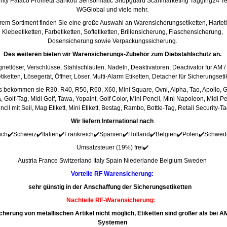
rity
Pataco Prometa
Sankou
Sensormatic
Shopguard
Scanmarketing
Tagging24 Te
WGGlobal und viele mehr.
rem Sortiment finden Sie eine große Auswahl an Warensicherungsetiketten, Harteti
Klebeetiketten, Farbetiketten, Softetiketten, Brillensicherung, Flaschensicherung
,
Dosensicherung sowie Verpackungssicherung.
Des weiteren bieten wir Warensicherungs-Zubehör zum Diebstahlschutz an.
netlöser,
Verschlüsse, Stahlschlaufen, Nadeln, Deaktivatoren, Deactivator für AM /
iketten, Lösegerät, Öffner, Löser, Multi-Alarm Etiketten, Detacher für Sicherungseti
ns bekommen sie
R30, R40, R50, R60, X60,
Mini Square, Ovni, Alpha, Tao, Apollo, G
, Golf-Tag, Midi Golf, Tawa, Yopaint, Golf Color, Mini Pencil, Mini Napoleon, Midi Pe
ncil mit Seil, Mag Etikett, Mini Etikett, Bestag, Rambo, Bottle-Tag, Retail Security-Ta
Wir liefern International
nach
ich
✔️
Schweiz
✔️
Italien
✔️
Frankreich
✔️
Spanien
✔️
Holland
✔️
Belgien
✔️
Polen
✔️Schwed
Umsatzsteuer (19%) frei✔️
Austria France Switzerland Italy Spain
Niederlande Belgium Sweden
Vorteile RF Warensicherung:
sehr günstig in der Anschaffung der Sicherungsetiketten
Nachteile RF-Warensicherung:
cherung von metallischen Artikel nicht möglich, Etiketten sind größer als bei A
Systemen