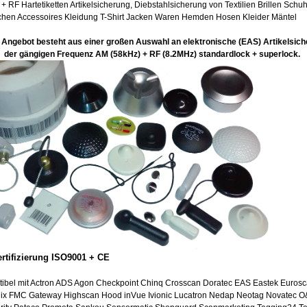
+ RF Hartetiketten
Artikelsicherung,
Diebstahlsicherung von Textilien Brillen Schu
chen Accessoires Kleidung T-Shirt Jacken Waren Hemden Hosen Kleider Mäntel
/
a
shoplifting / retail security services / Retail security / anti-theft
Angebot besteht aus einer großen Auswahl an elektronische (EAS) Artikelsic
der gängigen Frequenz AM (58kHz) + RF (8.2MHz) standardlock + superloc
k.
ertifizierung ISO9001 + CE
Antenne, Sicherungsanlage
unser Lag
er ist in 74821 Mosba
ibel mit
Actron ADS
Agon
Checkpoint
Chinq Crosscan Doratec EAS Eastek
Eurosc
ix
FMC Gateway
Highscan Hood inVue Ivionic Lucatron
Nedap
Neotag Novatec
O