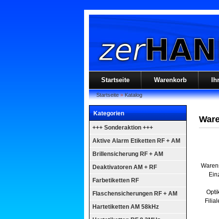
Startseite
Warenkorb
Ih
Startseite
»
Katalog
Kategorien
Ware
+++ Sonderaktion +++
Aktive Alarm Etiketten RF + AM
Brillensicherung RF + AM
Warens
Deaktivatoren AM + RF
Ein
Farbetiketten RF
Opti
Flaschensicherungen RF + AM
Filia
Hartetiketten AM 58kHz