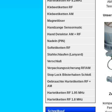
Hartetiketten RF 8.2MHz
AM 
Tas
Klebeetiketten RF
Klebeetiketten AM
Unser 
Magnetlöser
Handzange Sensormatic
Hand Detektor AM + RF
Nadeln (PIN)
Softetiketten RF
Stahlschlaufen (Lanyard)
Verschluß
Verpackungssicherung RF/AM
Stop Lock Blisterhaken Schloß
Gebrauchte Hartetiketten RF +
AM
Hartetiketten RF 1.95 MHz
Z
Hartetiketten RF 1.8 MHz
kompat
Fen
Schnellkauf