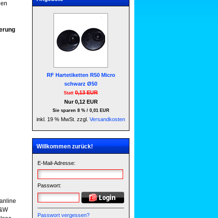
hen
nti-
herung
RF Hartetiketten R50 Micro
schwarz Ø50
0,13 EUR
Statt
Nur 0,12 EUR
Sie sparen 8 % / 0,01 EUR
inkl. 19 % MwSt. zzgl.
Versandkosten
Willkommen zurück!
E-Mail-Adresse:
ch
Passwort:
anline
&W
Passwort vergessen?