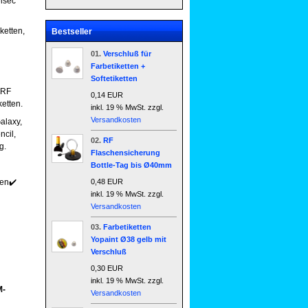
lsec
ketten,
Bestseller
01.
Verschluß für
Farbetiketten +
Softetiketten
 RF
0,14 EUR
ketten.
inkl. 19 % MwSt. zzgl.
Versandkosten
alaxy,
ncil,
02.
RF
g.
Flaschensicherung
Bottle-Tag bis Ø40mm
en
✔️
Ukraine
0,48 EUR
inkl. 19 % MwSt. zzgl.
Versandkosten
03.
Farbetiketten
Yopaint Ø38 gelb mit
Verschluß
0,30 EUR
inkl. 19 % MwSt. zzgl.
M-
Versandkosten