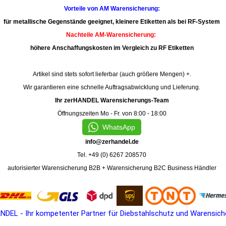
Vorteile von AM Warensicherung:
für metallische Gegenstände geeignet, kleinere Etiketten als bei RF-System
Nachteile AM-Warensicherung:
höhere Anschaffungskosten im Vergleich zu RF Etiketten
Artikel sind stets sofort lieferbar (auch größere Mengen) +.
Wir garantieren eine schnelle Auftragsabwicklung und Lieferung.
Ihr zerHANDEL Warensicherungs-Team
Öffnungszeiten Mo - Fr. von 8:00 - 18:00
WhatsApp
info@zerhandel.de
Tel.
+49 (0) 6267 208570
autorisierter Warensicherung
B2B
+ Warensicherung
B2C
Business Händler
NDEL - Ihr kompetenter Partner für Diebstahlschutz und Warensich