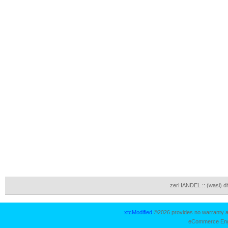
zerHANDEL :: (wasi) d
xtcModified
©2026 provides no warranty an
eCommerce Eng