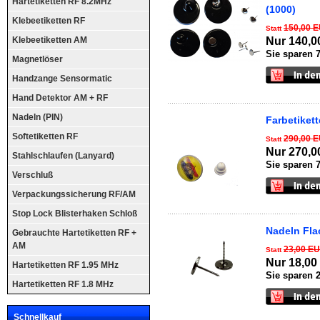
Hartetiketten RF 8.2MHz
(1000)
Klebeetiketten RF
150,00 
Statt
Klebeetiketten AM
Nur 140,
Sie sparen 
Magnetlöser
Handzange Sensormatic
Hand Detektor AM + RF
Nadeln (PIN)
Farbetiket
Softetiketten RF
290,00 
Statt
Nur 270,
Stahlschlaufen (Lanyard)
Sie sparen 
Verschluß
Verpackungssicherung RF/AM
Stop Lock Blisterhaken Schloß
Nadeln Fla
Gebrauchte Hartetiketten RF +
AM
23,00 E
Statt
Nur 18,0
Hartetiketten RF 1.95 MHz
Sie sparen 
Hartetiketten RF 1.8 MHz
Schnellkauf