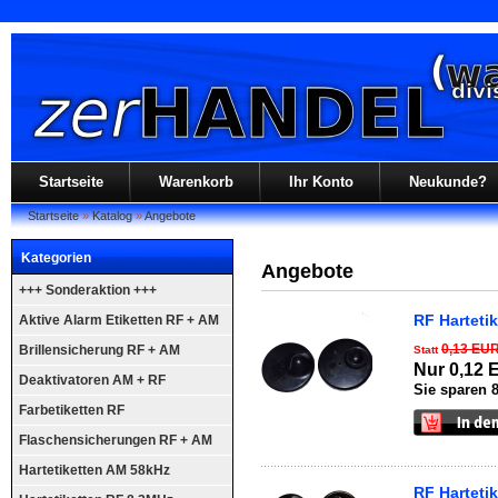
Startseite
Warenkorb
Ihr Konto
Neukunde?
Startseite
»
Katalog
»
Angebote
Kategorien
Angebote
+++ Sonderaktion +++
RF Harteti
Aktive Alarm Etiketten RF + AM
0,13 EU
Brillensicherung RF + AM
Statt
Nur 0,12
Deaktivatoren AM + RF
Sie sparen 
Farbetiketten RF
Flaschensicherungen RF + AM
Hartetiketten AM 58kHz
RF Harteti