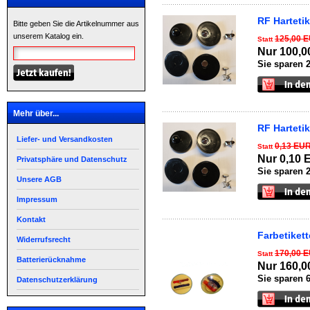
RF Harteti
Bitte geben Sie die Artikelnummer aus
unserem Katalog ein.
125,00 
Statt
Nur 100,
Sie sparen 
Mehr über...
RF Harteti
Liefer- und Versandkosten
0,13 EU
Statt
Nur 0,10
Privatsphäre und Datenschutz
Sie sparen 
Unsere AGB
Impressum
Kontakt
Farbetiket
Widerrufsrecht
170,00 
Statt
Batterierücknahme
Nur 160,
Sie sparen 
Datenschutzerklärung