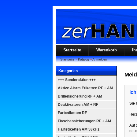
Startseite
Warenkorb
Ih
Startseite
»
Katalog
»
Anmelden
Kategorien
Meld
+++ Sonderaktion +++
Aktive Alarm Etiketten RF + AM
Ich
Brillensicherung RF + AM
Sie 
Deaktivatoren AM + RF
Farbetiketten RF
Herz
Flaschensicherungen RF + AM
Auf 
Hartetiketten AM 58kHz
neue