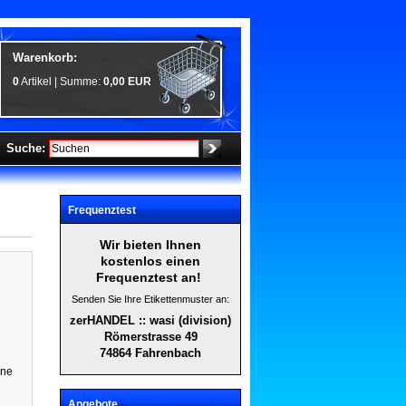
Warenkorb:
0
Artikel | Summe:
0,00 EUR
Suche:
Frequenztest
Wir bieten Ihnen
kostenlos einen
Frequenztest an!
Senden Sie Ihre Etikettenmuster an:
zerHANDEL :: wasi (division)
Römerstrasse 49
74864 Fahrenbach
ine
Angebote