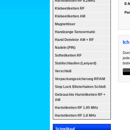
Hartetiketten RF 8.2MHz
E-M
Klebeetiketten RF
Pa
Klebeetiketten AM
Magnetlöser
Handzange Sensormatic
Hand Detektor AM + RF
Ich
Nadeln (PIN)
Durc
Softetiketten RF
jede
Stahlschlaufen (Lanyard)
bish
Verschluß
Verpackungssicherung RF/AM
Stop Lock Blisterhaken Schloß
Gebrauchte Hartetiketten RF +
AM
Hartetiketten RF 1.95 MHz
Hartetiketten RF 1.8 MHz
Schnellkauf