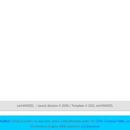
zerHANDEL :: (wasi) division © 2026 | Template © 2011 zerHANDEL
odified
©2026 provides no warranty and is redistributable under the
GNU General Public Lic
eCommerce Engine 2006 based on
xt:Commerce