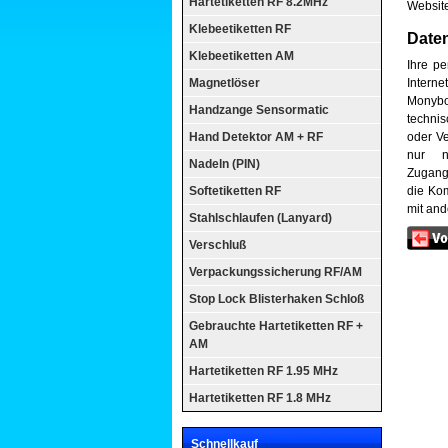
Hartetiketten RF 8.2MHz
Websit
Klebeetiketten RF
Daten
Klebeetiketten AM
Ihre p
Magnetlöser
Interne
Monyboo
Handzange Sensormatic
techni
Hand Detektor AM + RF
oder Ve
nur n
Nadeln (PIN)
Zugangs
Softetiketten RF
die Ko
mit and
Stahlschlaufen (Lanyard)
Verschluß
Verpackungssicherung RF/AM
Stop Lock Blisterhaken Schloß
Gebrauchte Hartetiketten RF +
AM
Hartetiketten RF 1.95 MHz
Hartetiketten RF 1.8 MHz
Schnellkauf