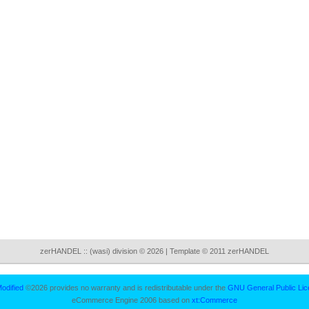
zerHANDEL :: (wasi) division © 2026 | Template © 2011 zerHANDEL
odified
©2026 provides no warranty and is redistributable under the
GNU General Public Lic
eCommerce Engine 2006 based on
xt:Commerce