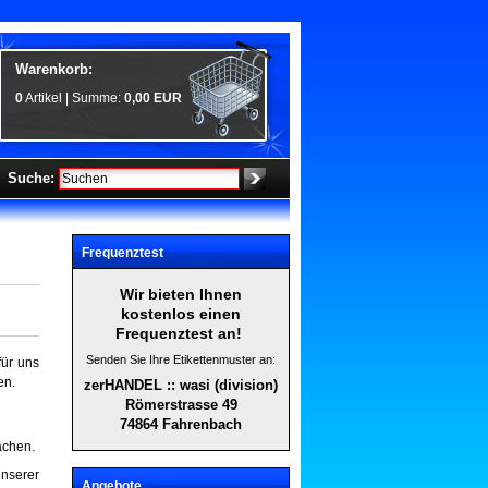
Warenkorb:
0
Artikel | Summe:
0,00 EUR
Suche:
Frequenztest
Wir bieten Ihnen
kostenlos einen
Frequenztest an!
Senden Sie Ihre Etikettenmuster an:
für uns
en.
zerHANDEL :: wasi (division)
Römerstrasse 49
74864 Fahrenbach
achen.
unserer
Angebote