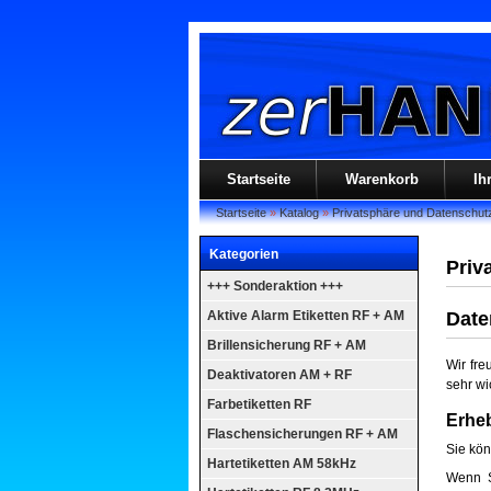
Startseite
Warenkorb
Ih
Startseite
»
Katalog
»
Privatsphäre und Datenschut
Kategorien
Priv
+++ Sonderaktion +++
Aktive Alarm Etiketten RF + AM
Date
Brillensicherung RF + AM
Wir fre
Deaktivatoren AM + RF
sehr wi
Farbetiketten RF
Erheb
Flaschensicherungen RF + AM
Sie kön
Hartetiketten AM 58kHz
Wenn S