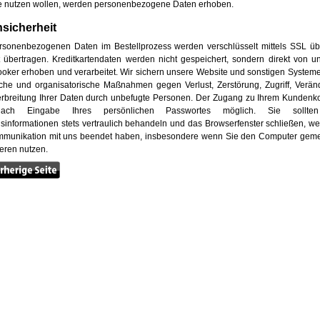
e nutzen wollen, werden personenbezogene Daten erhoben.
sicherheit
ersonenbezogenen Daten im Bestellprozess werden verschlüsselt mittels SSL ü
t übertragen. Kreditkartendaten werden nicht gespeichert, sondern direkt von 
ker erhoben und verarbeitet. Wir sichern unsere Website und sonstigen System
sche und organisatorische Maßnahmen gegen Verlust, Zerstörung, Zugriff, Verä
rbreitung Ihrer Daten durch unbefugte Personen. Der Zugang zu Ihrem Kundenko
ach Eingabe Ihres persönlichen Passwortes möglich. Sie sollten
informationen stets vertraulich behandeln und das Browserfenster schließen, w
mmunikation mit uns beendet haben, insbesondere wenn Sie den Computer gem
eren nutzen.