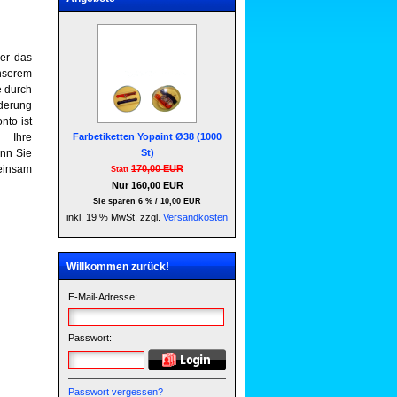
ber das
unserem
e durch
nderung
nto ist
 Ihre
Farbetiketten Yopaint Ø38 (1000
enn Sie
St)
einsam
170,00 EUR
Statt
Nur 160,00 EUR
Sie sparen 6 % / 10,00 EUR
inkl. 19 % MwSt. zzgl.
Versandkosten
Willkommen zurück!
E-Mail-Adresse:
Passwort:
Passwort vergessen?