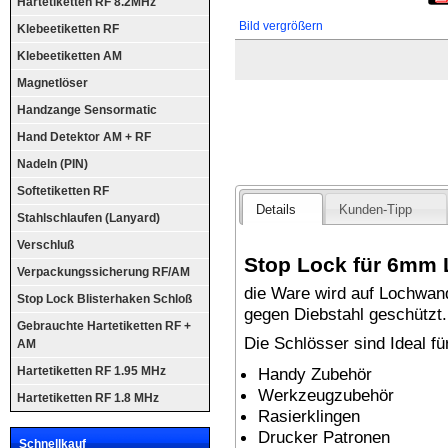
Hartetiketten RF 8.2MHz
Bild vergrößern
Klebeetiketten RF
Klebeetiketten AM
Magnetlöser
Handzange Sensormatic
Hand Detektor AM + RF
Nadeln (PIN)
Softetiketten RF
Details
Kunden-Tipp
Stahlschlaufen (Lanyard)
Verschluß
Stop Lock für 6mm
Verpackungssicherung RF/AM
die Ware wird auf Lochwan
Stop Lock Blisterhaken Schloß
gegen Diebstahl geschützt.
Gebrauchte Hartetiketten RF +
Die Schlösser sind Ideal f
AM
Handy Zubehör
Hartetiketten RF 1.95 MHz
Werkzeugzubehör
Hartetiketten RF 1.8 MHz
Rasierklingen
Drucker Patronen
Schnellkauf