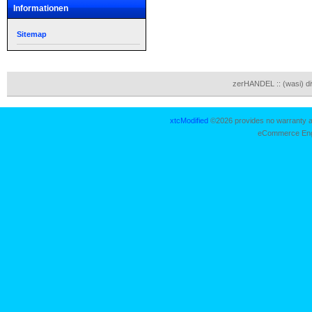
Informationen
Sitemap
zerHANDEL :: (wasi) d
xtcModified
©2026 provides no warranty an
eCommerce Eng