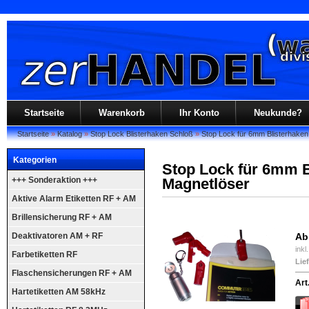
Startseite
Warenkorb
Ihr Konto
Neukunde?
Startseite
»
Katalog
»
Stop Lock Blisterhaken Schloß
»
Stop Lock für 6mm Blisterhaken
Kategorien
Stop Lock für 6mm Bl
+++ Sonderaktion +++
Magnetlöser
Aktive Alarm Etiketten RF + AM
Brillensicherung RF + AM
Deaktivatoren AM + RF
Ab
inkl
Farbetiketten RF
Lief
Flaschensicherungen RF + AM
Art
Hartetiketten AM 58kHz