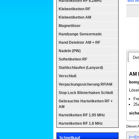
Hartetiketten RF 8.2MHz
Bild v
Klebeetiketten RF
Klebeetiketten AM
Magnetlöser
Handzange Sensormatic
Hand Detektor AM + RF
Nadeln (PIN)
Det
Softetiketten RF
Stahlschlaufen (Lanyard)
AM B
Verschluß
komp
Verpackungssicherung RF/AM
Löser
Stop Lock Blisterhaken Schloß
Fr
Gebrauchte Hartetiketten RF +
25
AM
sich
Hartetiketten RF 1.95 MHz
Hartetiketten RF 1.8 MHz
Diesen A
[<<Er
Schnellkauf