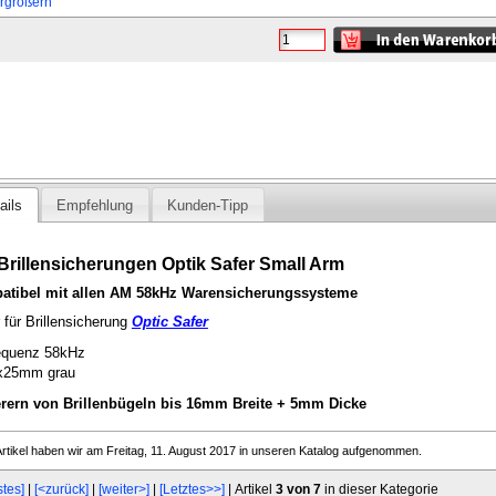
ergrößern
ails
Empfehlung
Kunden-Tipp
rillensicherungen Optik Safer Small Arm
atibel mit allen AM 58kHz Warensicherungssysteme
 für Brillensicherung
Optic Safer
equenz 58kHz
x25mm grau
erern von Brillenbügeln bis 16mm Breite + 5mm Dicke
rtikel haben wir am Freitag, 11. August 2017 in unseren Katalog aufgenommen.
stes]
|
[<zurück]
|
[weiter>]
|
[Letztes>>]
| Artikel
3 von 7
in dieser Kategorie