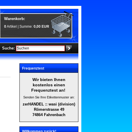
Warenkorb:
0
Artikel | Summe:
0,00 EUR
Suche:
Frequenztest
Wir bieten Ihnen
kostenlos einen
Frequenztest an!
Senden Sie Ihre Etikettenmuster an:
zerHANDEL :: wasi (division)
Römerstrasse 49
74864 Fahrenbach
Willkommen zurück!