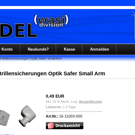
r Konto
Neukunde?
Kasse
Anmelden
 Brillensicherungen Optik Safer Small Arm
rillensicherungen Optik Safer Small Arm
0,49 EUR
inkl. 19 % MwSt. zzgl.
Versandkosten
Lieferzeit:
1-3 Tage
Art.Nr.:
16-11003-050