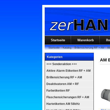
Startseite
Warenkorb
Ih
Startseite
»
Katalog
»
Brillensicherung RF + AM
»
AM
Kategorien
AM B
+++ Sonderaktion +++
Aktive Alarm Etiketten RF + AM
Brillensicherung RF + AM
Deaktivatoren AM + RF
Farbetiketten RF
Flaschensicherungen RF + AM
Hartetiketten AM 58kHz