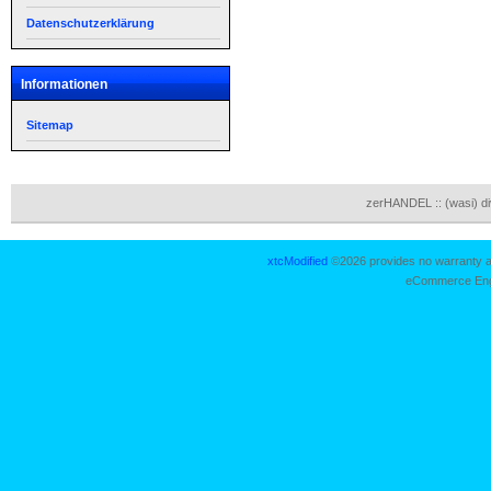
Datenschutzerklärung
Informationen
Sitemap
zerHANDEL :: (wasi) d
xtcModified
©2026 provides no warranty an
eCommerce Eng