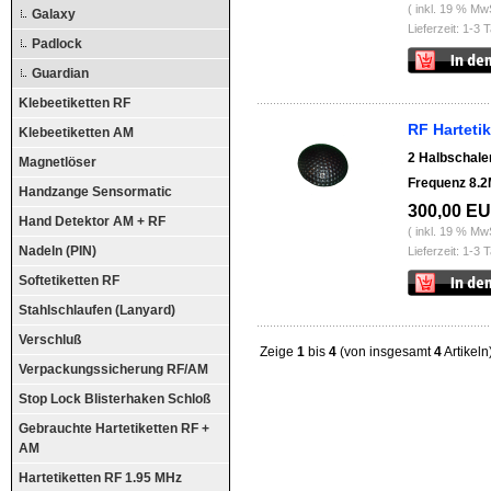
( inkl. 19 % Mw
Galaxy
Lieferzeit: 1-3 
Padlock
Guardian
Klebeetiketten RF
RF Hartetik
Klebeetiketten AM
2 Halbschalen
Magnetlöser
Frequenz 8.2
Handzange Sensormatic
300,00 E
Hand Detektor AM + RF
( inkl. 19 % Mw
Nadeln (PIN)
Lieferzeit: 1-3 
Softetiketten RF
Stahlschlaufen (Lanyard)
Verschluß
Zeige
1
bis
4
(von insgesamt
4
Artikeln
Verpackungssicherung RF/AM
Stop Lock Blisterhaken Schloß
Gebrauchte Hartetiketten RF +
AM
Hartetiketten RF 1.95 MHz