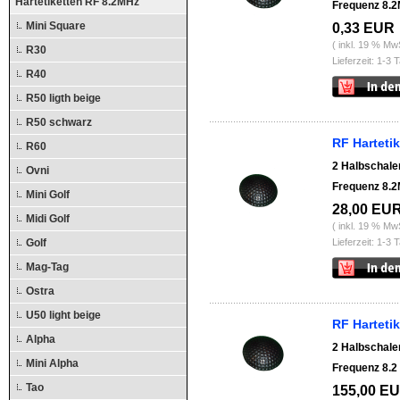
Hartetiketten RF 8.2MHz
Frequenz 8.2
Mini Square
0,33 EUR
( inkl. 19 % Mw
R30
Lieferzeit: 1-3 
R40
R50 ligth beige
R50 schwarz
RF Harteti
R60
2 Halbschalen
Ovni
Frequenz 8.2
Mini Golf
28,00 EU
Midi Golf
( inkl. 19 % Mw
Golf
Lieferzeit: 1-3 
Mag-Tag
Ostra
U50 light beige
RF Harteti
Alpha
2 Halbschalen
Mini Alpha
Frequenz 8.2
Tao
155,00 E