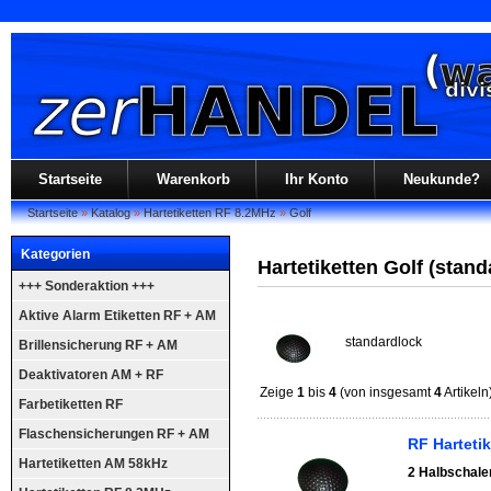
Startseite
Warenkorb
Ihr Konto
Neukunde?
Startseite
»
Katalog
»
Hartetiketten RF 8.2MHz
»
Golf
Kategorien
Hartetiketten Golf (stan
+++ Sonderaktion +++
Aktive Alarm Etiketten RF + AM
standardlock
Brillensicherung RF + AM
Deaktivatoren AM + RF
Zeige
1
bis
4
(von insgesamt
4
Artikeln
Farbetiketten RF
Flaschensicherungen RF + AM
RF Harteti
Hartetiketten AM 58kHz
2 Halbschalen