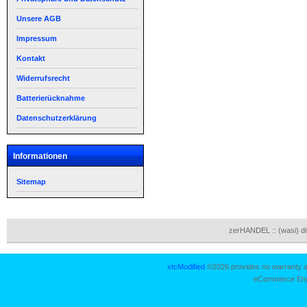
Unsere AGB
Impressum
Kontakt
Widerrufsrecht
Batterierücknahme
Datenschutzerklärung
Informationen
Sitemap
zerHANDEL :: (wasi) d
xtcModified
©2026 provides no warranty an
eCommerce Eng