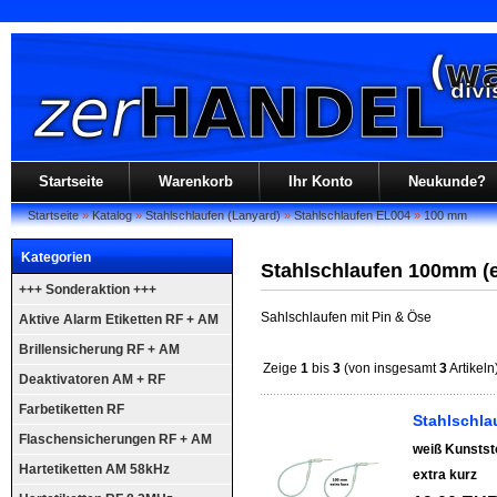
Startseite
Warenkorb
Ihr Konto
Neukunde?
Startseite
»
Katalog
»
Stahlschlaufen (Lanyard)
»
Stahlschlaufen EL004
»
100 mm
Kategorien
Stahlschlaufen 100mm (e
+++ Sonderaktion +++
Sahlschlaufen mit Pin & Öse
Aktive Alarm Etiketten RF + AM
Brillensicherung RF + AM
Zeige
1
bis
3
(von insgesamt
3
Artikeln
Deaktivatoren AM + RF
Farbetiketten RF
Stahlschla
Flaschensicherungen RF + AM
weiß Kunstst
Hartetiketten AM 58kHz
extra kurz