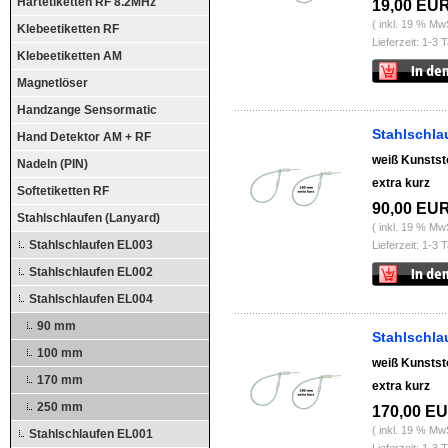
Hartetiketten RF 8.2MHz
19,00 EU
( inkl. 19 % Mw
Klebeetiketten RF
Lieferzeit: 1-3 
Klebeetiketten AM
Magnetlöser
Handzange Sensormatic
Stahlschla
Hand Detektor AM + RF
weiß Kunstst
Nadeln (PIN)
extra kurz
Softetiketten RF
90,00 EU
Stahlschlaufen (Lanyard)
( inkl. 19 % Mw
Stahlschlaufen EL003
Lieferzeit: 1-3 
Stahlschlaufen EL002
Stahlschlaufen EL004
90 mm
Stahlschla
100 mm
weiß Kunstst
170 mm
extra kurz
250 mm
170,00 E
( inkl. 19 % Mw
Stahlschlaufen EL001