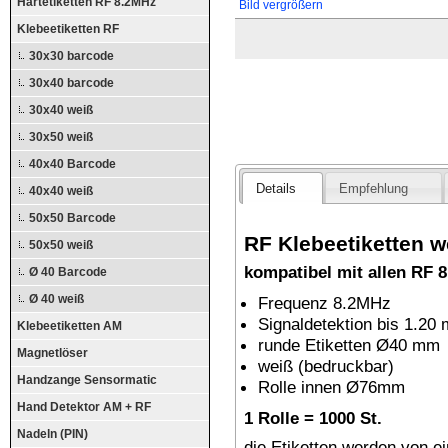
Hartetiketten RF 8.2MHz
Bild vergrößern
Klebeetiketten RF
30x30 barcode
30x40 barcode
30x40 weiß
30x50 weiß
40x40 Barcode
Details
Empfehlung
40x40 weiß
50x50 Barcode
RF Klebeetiketten w
50x50 weiß
kompatibel mit allen RF
Ø 40 Barcode
Ø 40 weiß
Frequenz 8.2MHz
Signaldetektion bis 1.20 
Klebeetiketten AM
runde Etiketten Ø40 mm
Magnetlöser
weiß (bedruckbar)
Handzange Sensormatic
Rolle innen Ø76mm
Hand Detektor AM + RF
1 Rolle = 1000 St.
Nadeln (PIN)
die Etiketten werden von e