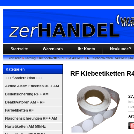
Startseite
Warenkorb
Ihr Konto
Neukunde?
Startseite
»
Katalog
»
Klebeetiketten RF
»
Ø 40 weiß
»
RF Klebeetiketten R40 weiß Ø4
Kategorien
RF Klebeetiketten R
+++ Sonderaktion +++
Aktive Alarm Etiketten RF + AM
Brillensicherung RF + AM
27
ink
Deaktivatoren AM + RF
Lie
Farbetiketten RF
Art
Flaschensicherungen RF + AM
Hartetiketten AM 58kHz