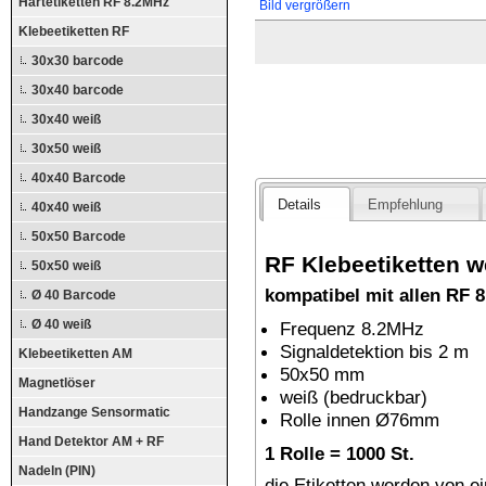
Hartetiketten RF 8.2MHz
Bild vergrößern
Klebeetiketten RF
30x30 barcode
30x40 barcode
30x40 weiß
30x50 weiß
40x40 Barcode
Details
Empfehlung
40x40 weiß
50x50 Barcode
RF Klebeetiketten w
50x50 weiß
kompatibel mit allen RF
Ø 40 Barcode
Ø 40 weiß
Frequenz 8.2MHz
Signaldetektion bis 2 m
Klebeetiketten AM
50x50 mm
Magnetlöser
weiß (bedruckbar)
Handzange Sensormatic
Rolle innen Ø76mm
Hand Detektor AM + RF
1 Rolle = 1000 St.
Nadeln (PIN)
die Etiketten werden von e