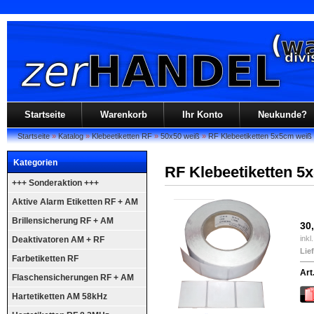
Startseite
Warenkorb
Ihr Konto
Neukunde?
Startseite
»
Katalog
»
Klebeetiketten RF
»
50x50 weiß
»
RF Klebeetiketten 5x5cm weiß 
Kategorien
RF Klebeetiketten 5
+++ Sonderaktion +++
Aktive Alarm Etiketten RF + AM
Brillensicherung RF + AM
30
inkl
Deaktivatoren AM + RF
Lief
Farbetiketten RF
Art
Flaschensicherungen RF + AM
Hartetiketten AM 58kHz