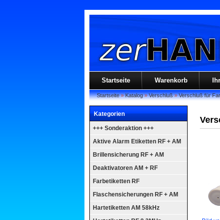
Startseite
Warenkorb
Ih
Startseite
»
Katalog
»
Verschluß
»
Verschluß für Far
Kategorien
Vers
+++ Sonderaktion +++
Aktive Alarm Etiketten RF + AM
Brillensicherung RF + AM
Deaktivatoren AM + RF
Farbetiketten RF
Flaschensicherungen RF + AM
Hartetiketten AM 58kHz