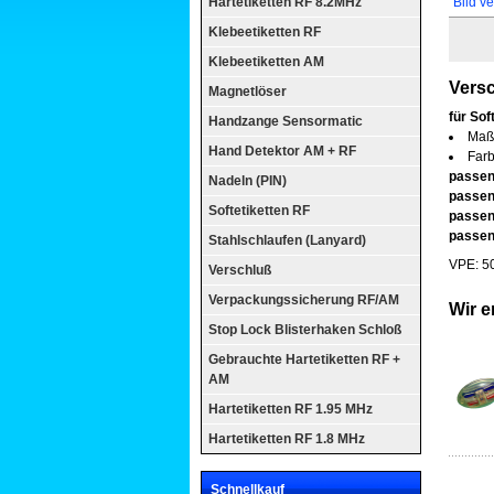
Hartetiketten RF 8.2MHz
Bild v
Klebeetiketten RF
Klebeetiketten AM
Vers
Magnetlöser
für Sof
Handzange Sensormatic
Maß
Hand Detektor AM + RF
Far
passen
Nadeln (PIN)
passen
Softetiketten RF
passen
passen
Stahlschlaufen (Lanyard)
VPE: 50
Verschluß
Verpackungssicherung RF/AM
Wir e
Stop Lock Blisterhaken Schloß
Gebrauchte Hartetiketten RF +
AM
Hartetiketten RF 1.95 MHz
Hartetiketten RF 1.8 MHz
Schnellkauf