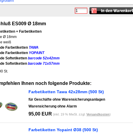
ergrößern
chluß ES009 Ø 18mm
tetiketten + Farbetiketten
e Ø 18mm
be weiß
de Farbetiketten
TAWA
de Farbetiketten
YOPAINT
de Softetiketten
barcode 52x42mm
de Softetiketten
barcode 71x57mm
0 St.
mpfehlen Ihnen noch folgende Produkte:
Farbetiketten Tawa 42x28mm (500 St)
für Geschäfte ohne Warensicherungsanlagen
Warensicherung ohne Alarm
95,00 EUR
(inkl. 19 % MwSt. zzgl.
Versandkosten
)
Farbetiketten Yopaint Ø38 (500 St)