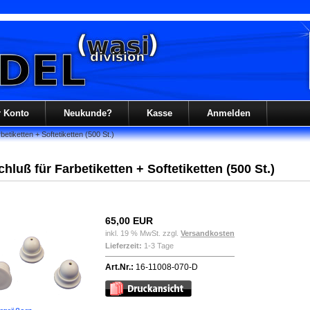
r Konto
Neukunde?
Kasse
Anmelden
betiketten + Softetiketten (500 St.)
chluß für Farbetiketten + Softetiketten (500 St.)
65,00 EUR
inkl. 19 % MwSt. zzgl.
Versandkosten
Lieferzeit:
1-3 Tage
Art.Nr.:
16-11008-070-D