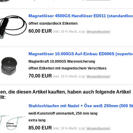
Magnetlöser 4500GS Handlöser ED011 (standardloc
öffnet standardlock Etiketten
60,00 EUR
(inkl. 19 % MwSt. zzgl.
Versandkosten
)
Magnetlöser 10.000GS Auf-Einbau ED006S (superlo
Magnetkraft 10.000GS Warensicherung
öffnet Etiketten mit magnetischem Verschluss
70,00 EUR
(inkl. 19 % MwSt. zzgl.
Versandkosten
)
n, die diesen Artikel kauften, haben auch folgende Artikel
lt:
Stahlschlaufen mit Nadel + Öse weiß 250mm (500 St
weiß Kunststoff ummantelt, 250 mm lang
extra lang
85,00 EUR
(inkl. 19 % MwSt. zzgl.
Versandkosten
)