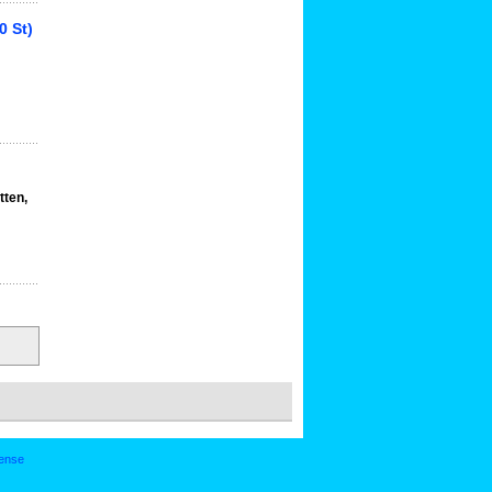
0 St)
tten,
ense