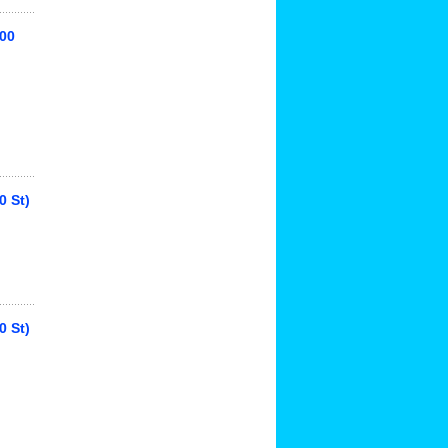
000
0 St)
0 St)