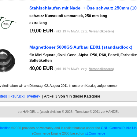
Stahlschlaufen mit Nadel + Öse schwarz 250mm (10
schwarz Kunststoff ummantelt, 250 mm lang
extra lang
19,00 EUR
(inkl. 19 % MwSt. zzgl.
Versandkosten
)
Magnetlöser 5000GS Aufbau ED01 (standardlock)
für Mini Square, Ovni, Cone, Alpha, R50, R60, Pencil, Farbetike
Softetiketten
40,00 EUR
(inkl. 19 % MwSt. zzgl.
Versandkosten
)
rtikel haben wir am Dienstag, 02. August 2011 in unseren Katalog aufgenommen.
stes]
|
[<zurück]
|
[weiter>]
| Artikel
3 von 4
in dieser Kategorie
zerHANDEL :: (wasi) division © 2026 | Template © 2011 zerHANDEL
odified
©2026 provides no warranty and is redistributable under the
GNU General Public Lic
eCommerce Engine 2006 based on
xt:Commerce