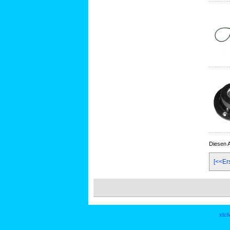
Diesen A
[<<Er
xtcM