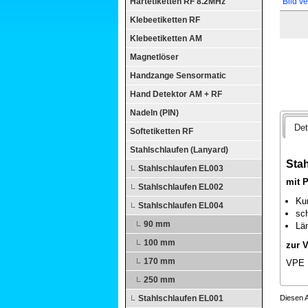
Hartetiketten RF 8.2MHz
Bild v
Klebeetiketten RF
Klebeetiketten AM
Magnetlöser
Handzange Sensormatic
Hand Detektor AM + RF
Nadeln (PIN)
Det
Softetiketten RF
Stahlschlaufen (Lanyard)
Sta
Stahlschlaufen EL003
mit 
Stahlschlaufen EL002
Ku
Stahlschlaufen EL004
sc
90 mm
Lä
100 mm
zur V
170 mm
VPE 
250 mm
Stahlschlaufen EL001
Diesen A