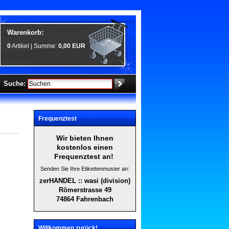
Warenkorb:
0
Artikel | Summe:
0,00 EUR
Suche:
Frequenztest
Wir bieten Ihnen
kostenlos einen
Frequenztest an!
Senden Sie Ihre Etikettenmuster an:
zerHANDEL :: wasi (division)
Römerstrasse 49
74864 Fahrenbach
Willkommen zurück!