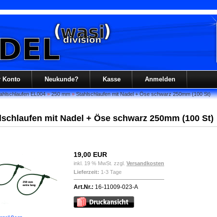
r Konto
Neukunde?
Kasse
Anmelden
ahlschlaufen EL004
»
250 mm
»
Stahlschlaufen mit Nadel + Öse schwarz 250mm (100 St)
lschlaufen mit Nadel + Öse schwarz 250mm (100 St)
19,00 EUR
inkl. 19 % MwSt. zzgl.
Versandkosten
Lieferzeit:
1-3 Tage
Art.Nr.:
16-11009-023-A