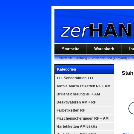
Startseite
Warenkorb
Ih
Startseite
»
Katalog
»
Stahlschlaufen (Lanyard)
»
St
Kategorien
Stah
+++ Sonderaktion +++
Aktive Alarm Etiketten RF + AM
Brillensicherung RF + AM
Deaktivatoren AM + RF
Farbetiketten RF
Flaschensicherungen RF + AM
Hartetiketten AM 58kHz